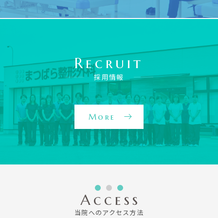
ア
の
ご
案
Recruit
内
を
採用情報
見
る
More
採
用
情
報
を
見
る
Access
当院へのアクセス方法